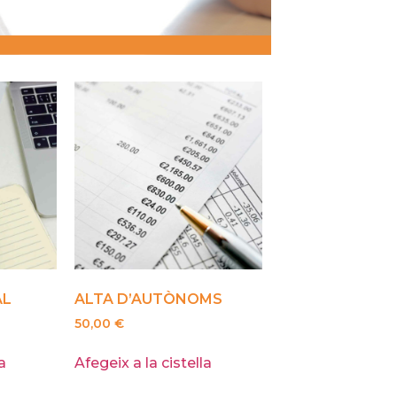
AL
ALTA D’AUTÒNOMS
50,00
€
a
Afegeix a la cistella