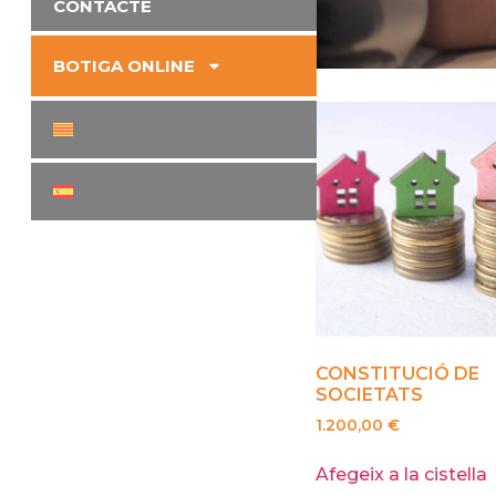
CONTACTE
BOTIGA ONLINE
CONSTITUCIÓ DE
SOCIETATS
1.200,00
€
Afegeix a la cistella