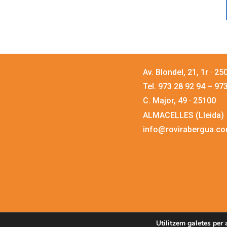
Av. Blondel, 21, 1r · 2
Tel. 973 28 92 94 – 97
C. Major, 49 · 25100
ALMACELLES (Lleida)
info@rovirabergua.c
Utilitzem galetes per 