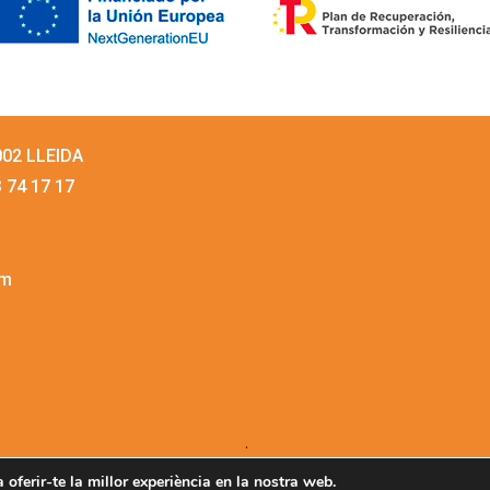
5002 LLEIDA
3 74 17 17
om
.
a oferir-te la millor experiència en la nostra web.