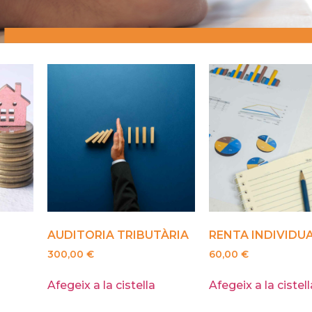
AUDITORIA TRIBUTÀRIA
RENTA INDIVIDU
300,00
€
60,00
€
Afegeix a la cistella
Afegeix a la cistell